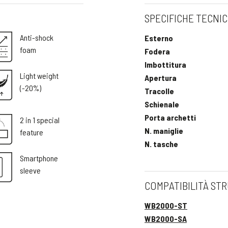
SPECIFICHE TECNI
Anti-shock
Esterno
foam
Fodera
Imbottitura
Light weight
Apertura
(-20%)
Tracolle
Schienale
Porta archetti
2 in 1 special
N. maniglie
feature
N. tasche
Smartphone
sleeve
COMPATIBILITÀ ST
WB2000-ST
WB2000-SA