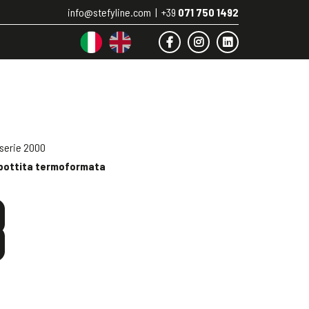
info@stefyline.com
|
+39
071 750 1492
 serie 2000
mbottita termoformata