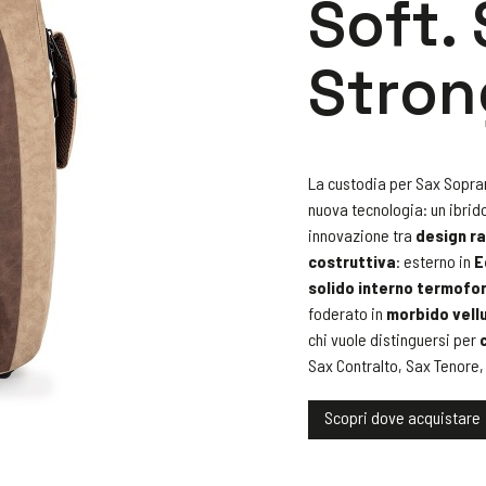
Soft. 
Stron
La custodia per Sax Sopr
nuova tecnologia: un ibrid
innovazione tra
design ra
costruttiva
: esterno in
E
solido
interno
termofo
foderato in
morbido vell
chi vuole distinguersi per
Sax Contralto, Sax Tenore,
Scopri dove acquistare