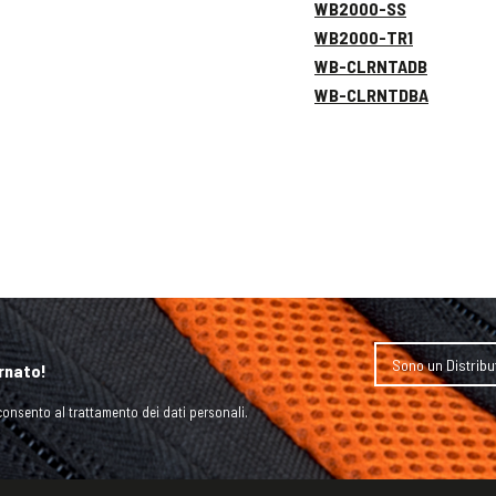
WB2000-SS
WB2000-TR1
WB-CLRNTADB
WB-CLRNTDBA
rnato!
onsento al trattamento dei dati personali.