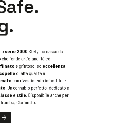
Safe.
g.
ano
serie 2000
Stefyline nasce da
o che fonde artigianalità ed
ffinato
e grintoso, ed
eccellenza
copelle
di alta qualità e
rmato
con rivestimento imbottito e
uto
. Un connubio perfetto, dedicato a
classe
e
stile
. Disponibile anche per
 Tromba, Clarinetto.