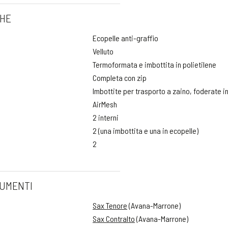
CHE
Ecopelle anti-graffio
Velluto
Termoformata e imbottita in polietilene
Completa con zip
Imbottite per trasporto a zaino, foderate in
AirMesh
2 interni
2 (una imbottita e una in ecopelle)
2
RUMENTI
Sax Tenore
(Avana-Marrone)
Sax Contralto
(Avana-Marrone)